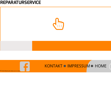
REPARATURSERVICE
KONTAKT
IMPRESSUM
HOME



 2026 Reichardt 
SPEZIALMASCHINEN